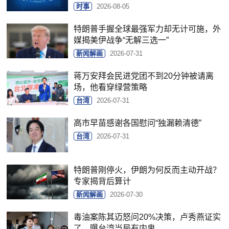
时事
2026-08-05
特朗普手握全球最强军力却无计可施，外
媒揭美伊战争“无解三选一”
新闻解画
2026-07-31
蒋万安拜会民进党团不到20分钟被请离
场，他看穿绿营策略
台湾
2026-07-31
高市早苗感谢各国慰问“独漏赖清德”
台湾
2026-07-31
特朗普刚停火，伊朗为何反而主动开战？
专家揭背后算计
新闻解画
2026-07-30
毒油案陈其迈怒问20%决策，卢秀燕证实
了，曝台湾当局有内鬼