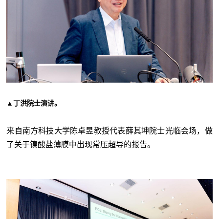
▲
丁洪院士演讲
。
来自南方科技大学陈卓昱教授代表薛其坤院士光临会场，做
了关于镍酸盐薄膜中出现常压超导的报告。