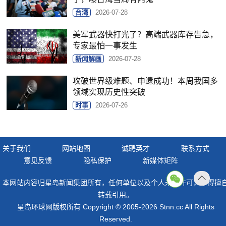
台湾
2026-07-28
美军武器快打光了？高端武器库存告急，
专家最怕一事发生
新闻解画
2026-07-28
攻破世界级难题、申遗成功！本周我国多
领域实现历史性突破
时事
2026-07-26
关于我们
网站地图
诚聘英才
联系方式
意见反馈
隐私保护
新媒体矩阵
本网站内容归星岛新闻集团所有，任何单位以及个人未经许可，不得擅
返回
转载引用。
顶部
星岛环球网版权所有 Copyright © 2005-2026 Stnn.cc All Rights
Reserved.