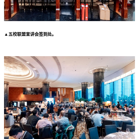
▲
五校联盟宣讲会签到处
。